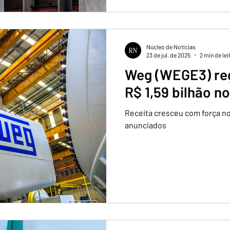
Núcleo de Notícias
23 de jul. de 2025
2 min de lei
Weg (WEGE3) reg
R$ 1,59 bilhão no
Receita cresceu com força no
anunciados