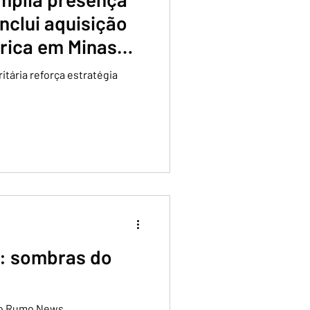
nclui aquisição
trica em Minas
itária reforça estratégia
e: sombras do
 no Rumo News