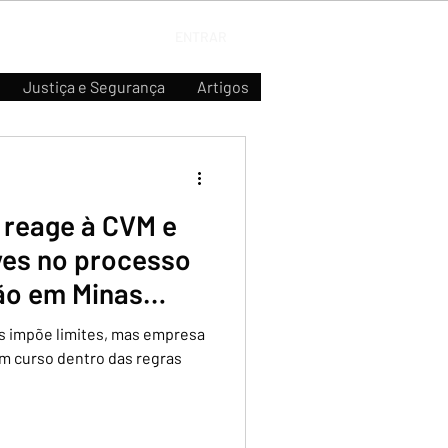
ENTRAR
Justiça e Segurança
Artigos
reage à CVM e
ves no processo
ão em Minas
s impõe limites, mas empresa
m curso dentro das regras