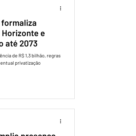
formaliza
 Horizonte e
o até 2073
ncia de R$ 1,3 bilhão, regras
ventual privatização
mplia presença