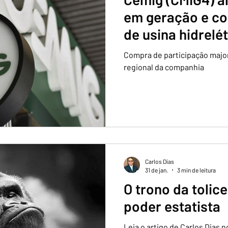
em geração e co
de usina hidrelé
Gerais
Compra de participação major
regional da companhia
Carlos Dias
31 de jan.
3 min de leitura
O trono da tolic
poder estatista
Leia o artigo de Carlos Dias