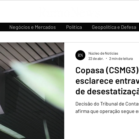
Negócios e Mercados
Política
Geopolítica e Defesa
Núcleo de Notícias
22 de abr.
2 min de leitura
Copasa (CSMG3) 
esclarece entra
de desestatizaç
Gerais
Decisão do Tribunal de Conta
afirma que operação segue e