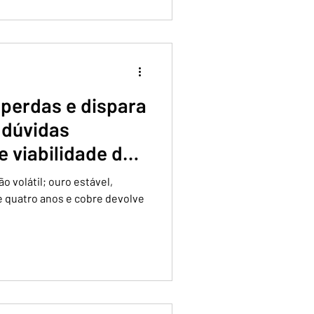
 perdas e dispara
 dúvidas
 viabilidade das
A-Irã
 volátil; ouro estável,
e quatro anos e cobre devolve