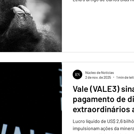
Núcleo de Notícias
2 de nov. de 2025
1 min de lei
Vale (VALE3) sin
pagamento de d
extraordinários 
resultado no 3º 
Lucro líquido de US$ 2,6 bil
impulsionam ações da minera