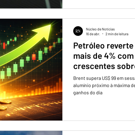
Núcleo de Notícias
16 de abr.
2 min de leitura
Petróleo reverte
mais de 4% com
crescentes sobre
negociações EU
Brent supera US$ 99 em sessão
alumínio próximo à máxima d
ganhos do dia