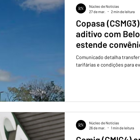
Núcleo de Notícias
27 de mar.
2 min de leitura
Copasa (CSMG3) 
aditivo com Belo
estende convêni
Comunicado detalha transferê
tarifárias e condições para e
Núcleo de Notícias
26 de mar.
1 min de leitura
Cemig (CMIG4) a