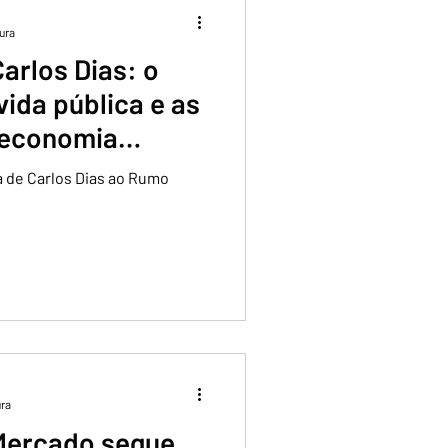
tura
arlos Dias: o
vida pública e as
 economia
a de Carlos Dias ao Rumo
ura
Mercado segue