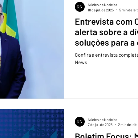
Núcleo de Notícias
18 de jul. de 2025
5 min de lei
Entrevista com C
alerta sobre a dí
soluções para a
brasileira
Confira a entrevista complet
News
Núcleo de Notícias
7 de jul. de 2025
2 min de leit
Boletim Focus: 