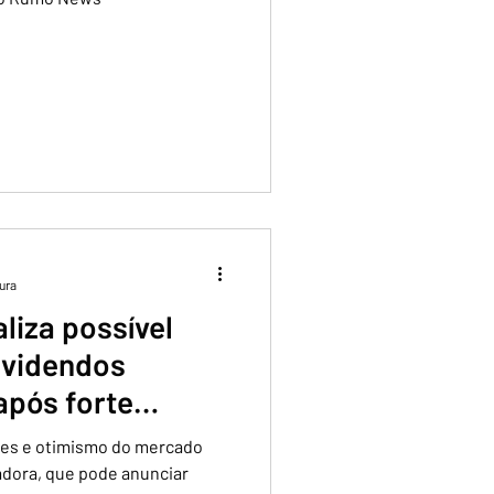
tura
aliza possível
ividendos
após forte
trimestre
hões e otimismo do mercado
dora, que pode anunciar