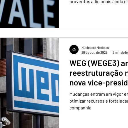
proventos adicionais ainda e
Núcleo de Notícias
28 de out. de 2025
2 min de le
WEG (WEGE3) an
reestruturação n
nova vice-presi
tecnologia
Mudanças entram em vigor em
otimizar recursos e fortalece
companhia