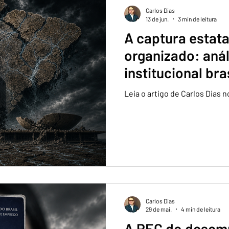
Carlos Dias
13 de jun.
3 min de leitura
A captura estata
organizado: anál
institucional bra
Leia o artigo de Carlos Dias
Carlos Dias
29 de mai.
4 min de leitura
A PEC do desem