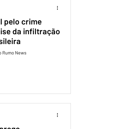
l pelo crime
ise da infiltração
sileira
 no Rumo News
prego