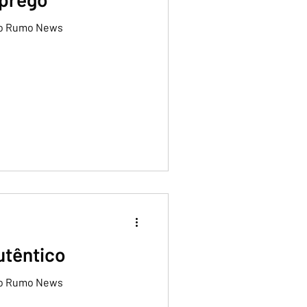
 no Rumo News
utêntico
 no Rumo News