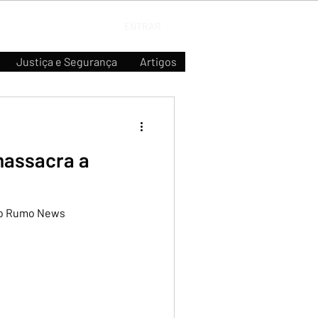
ENTRAR
Justiça e Segurança
Artigos
massacra a
 no Rumo News