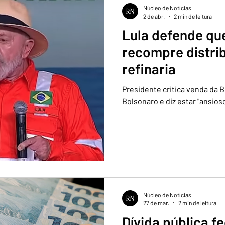
Núcleo de Notícias
2 de abr.
2 min de leitura
Lula defende qu
recompre distri
refinaria
Presidente critica venda da 
Bolsonaro e diz estar "ansioso
Núcleo de Notícias
27 de mar.
2 min de leitura
Dívida pública fe