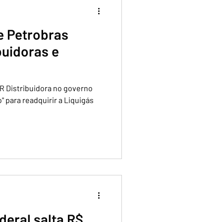
e Petrobras
buidoras e
BR Distribuidora no governo
" para readquirir a Liquigás
deral salta R$